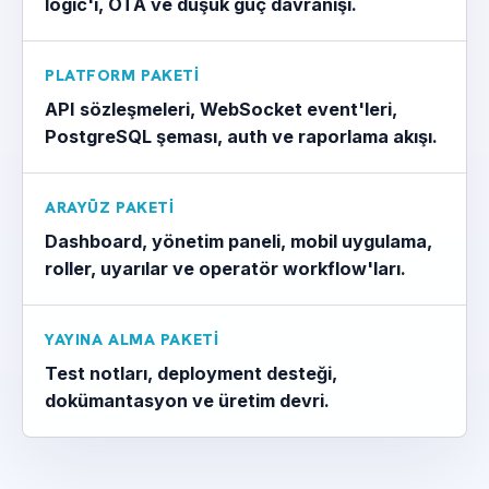
logic'i, OTA ve düşük güç davranışı.
PLATFORM PAKETI
API sözleşmeleri, WebSocket event'leri,
PostgreSQL şeması, auth ve raporlama akışı.
ARAYÜZ PAKETI
Dashboard, yönetim paneli, mobil uygulama,
roller, uyarılar ve operatör workflow'ları.
YAYINA ALMA PAKETI
Test notları, deployment desteği,
dokümantasyon ve üretim devri.