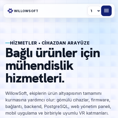
Dil
WILLOWSOFT
HIZMETLER • CIHAZDAN ARAYÜZE
Bağlı ürünler için
mühendislik
hizmetleri.
WillowSoft, ekiplerin ürün altyapısının tamamını
kurmasına yardımcı olur: gömülü cihazlar, firmware,
bağlantı, backend, PostgreSQL, web yönetim paneli,
mobil uygulama ve birbiriyle uyumlu VR katmanları.