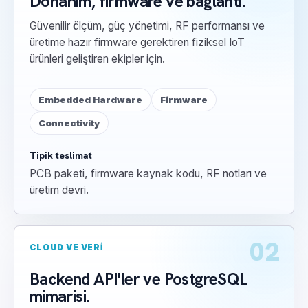
Donanım, firmware ve bağlantı.
Güvenilir ölçüm, güç yönetimi, RF performansı ve
üretime hazır firmware gerektiren fiziksel IoT
ürünleri geliştiren ekipler için.
Embedded Hardware
Firmware
Connectivity
Tipik teslimat
PCB paketi, firmware kaynak kodu, RF notları ve
üretim devri.
02
CLOUD VE VERI
Backend API'ler ve PostgreSQL
mimarisi.