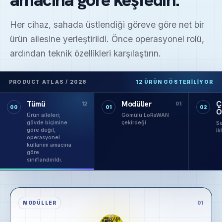
Her cihaz, sahada üstlendiği göreve göre net bir
ürün ailesine yerleştirildi. Önce operasyonel rolü,
ardından teknik özellikleri karşılaştırın.
PRODUCT ATLAS / 2026
12 ÜRÜN GÖSTERILIYOR
Tümü
Modüller
Ç
12
01
00
01
02
Ö
Ürün aileleri;
Gömülü LoRaWAN
gövde biçimine
çekirdeği
Se
göre değil,
ik
operasyonel
kullanım amacına
göre
sınıflandırıldı.
MODÜLLER
01