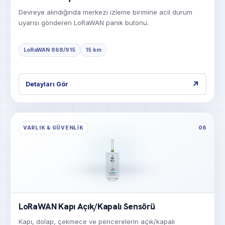
Devreye alındığında merkezi izleme birimine acil durum
uyarısı gönderen LoRaWAN panik butonu.
LoRaWAN 868/915
15 km
↗
Detayları Gör
VARLIK & GÜVENLIK
06
LoRaWAN Kapı Açık/Kapalı Sensörü
Kapı, dolap, çekmece ve pencerelerin açık/kapalı