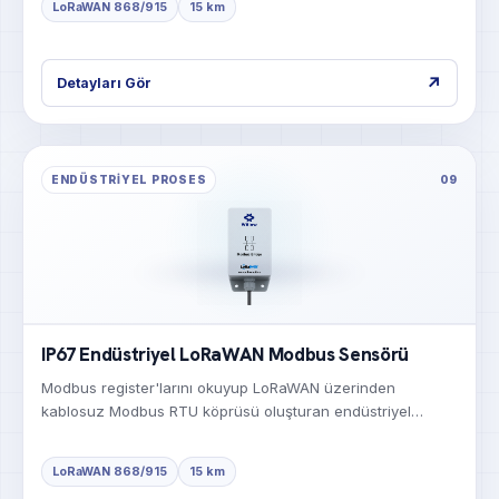
LoRaWAN 868/915
15 km
↗
Detayları Gör
ENDÜSTRIYEL PROSES
09
IP67 Endüstriyel LoRaWAN Modbus Sensörü
Modbus register'larını okuyup LoRaWAN üzerinden
kablosuz Modbus RTU köprüsü oluşturan endüstriyel
sensör.
LoRaWAN 868/915
15 km