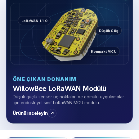
LoRaWAN 1.1.0
Düşük Güç
Kompakt MCU
ÖNE ÇIKAN DONANIM
WillowBee LoRaWAN Modülü
Düşük güçlü sensör uç noktaları ve gömülü uygulamalar
için endüstriyel sınıf LoRaWAN MCU modülü.
Ürünü İnceleyin
↗