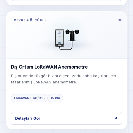
ÇEVRE & ÖLÇÜM
12
Dış Ortam LoRaWAN Anemometre
Dış ortamda rüzgâr hızını ölçen, zorlu saha koşulları için
tasarlanmış LoRaWAN anemometre.
LoRaWAN 868/915
15 km
↗
Detayları Gör