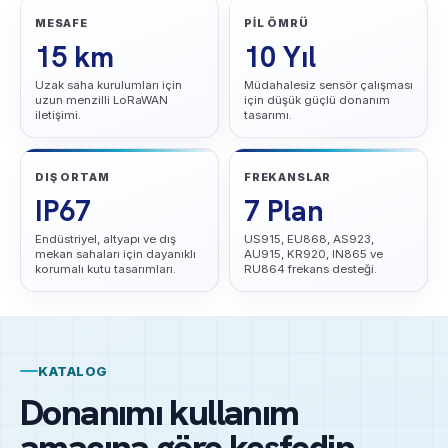
MESAFE
PIL ÖMRÜ
15 km
10 Yıl
Uzak saha kurulumları için
Müdahalesiz sensör çalışması
uzun menzilli LoRaWAN
için düşük güçlü donanım
iletişimi.
tasarımı.
İnceleyen:
WillowSoft Mühendislik Ekibi
Güncellendi:
2026-07-06
Kaynak:
Hakkımızda, ürün ve hizmet verileri
DIŞ ORTAM
FREKANSLAR
IP67
7 Plan
Endüstriyel, altyapı ve dış
US915, EU868, AS923,
mekan sahaları için dayanıklı
AU915, KR920, IN865 ve
korumalı kutu tasarımları.
RU864 frekans desteği.
KATALOG
Donanımı kullanım
amacına göre keşfedin.