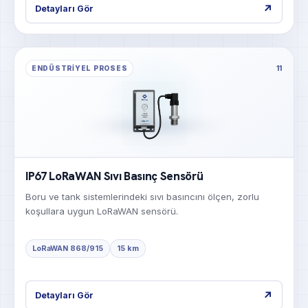
↗
Detayları Gör
ENDÜSTRIYEL PROSES
11
IP67 LoRaWAN Sıvı Basınç Sensörü
Boru ve tank sistemlerindeki sıvı basıncını ölçen, zorlu
koşullara uygun LoRaWAN sensörü.
LoRaWAN 868/915
15 km
↗
Detayları Gör