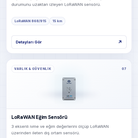
durumunu uzaktan izleyen LoRaWAN sensörü.
LoRaWAN 868/915
15 km
↗
Detayları Gör
VARLIK & GÜVENLIK
07
LoRaWAN Eğim Sensörü
3 eksenli ivme ve eğim değerlerini ölçüp LoRaWAN
üzerinden ileten dış ortam sensörü.