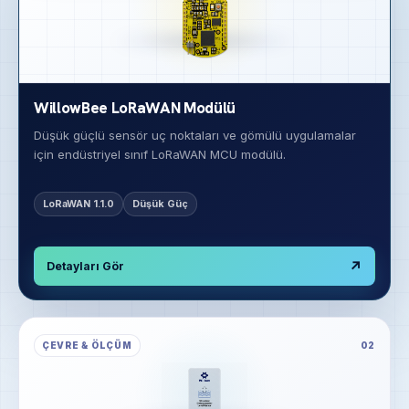
WillowBee LoRaWAN Modülü
Düşük güçlü sensör uç noktaları ve gömülü uygulamalar
için endüstriyel sınıf LoRaWAN MCU modülü.
LoRaWAN 1.1.0
Düşük Güç
↗
Detayları Gör
ÇEVRE & ÖLÇÜM
02