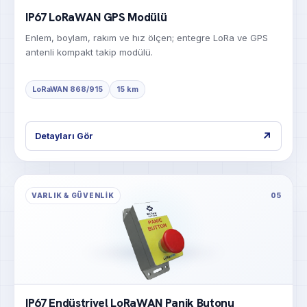
IP67 LoRaWAN GPS Modülü
Enlem, boylam, rakım ve hız ölçen; entegre LoRa ve GPS
antenli kompakt takip modülü.
LoRaWAN 868/915
15 km
↗
Detayları Gör
VARLIK & GÜVENLIK
05
IP67 Endüstriyel LoRaWAN Panik Butonu