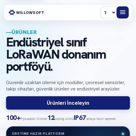
Dil
WILLOWSOFT
ÜRÜNLER
Endüstriyel sınıf
LoRaWAN donanım
portföyü.
Güvenilir uzaktan izleme için modüller, çevresel sensörler,
takip cihazları, güvenlik ürünleri ve endüstriyel arayüzler.
Ürünleri İnceleyin
100+
12
IP67
Piyasadaki Ürünler
katalog ürünü
sahaya hazır seçenek
ÜRETIME HAZIR PLATFORM