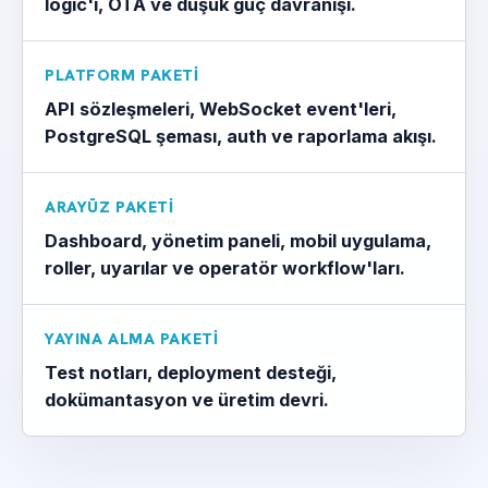
logic'i, OTA ve düşük güç davranışı.
PLATFORM PAKETI
API sözleşmeleri, WebSocket event'leri,
PostgreSQL şeması, auth ve raporlama akışı.
ARAYÜZ PAKETI
Dashboard, yönetim paneli, mobil uygulama,
roller, uyarılar ve operatör workflow'ları.
YAYINA ALMA PAKETI
Test notları, deployment desteği,
dokümantasyon ve üretim devri.