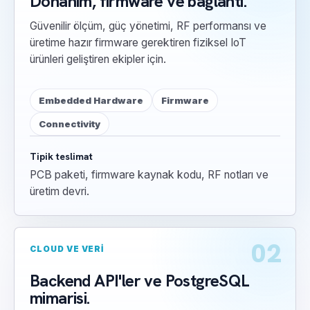
Donanım, firmware ve bağlantı.
Güvenilir ölçüm, güç yönetimi, RF performansı ve
üretime hazır firmware gerektiren fiziksel IoT
ürünleri geliştiren ekipler için.
Embedded Hardware
Firmware
Connectivity
Tipik teslimat
PCB paketi, firmware kaynak kodu, RF notları ve
üretim devri.
02
CLOUD VE VERI
Backend API'ler ve PostgreSQL
mimarisi.