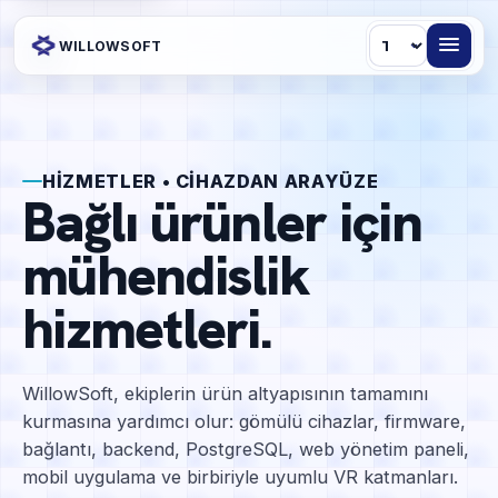
Dil
WILLOWSOFT
HIZMETLER • CIHAZDAN ARAYÜZE
Bağlı ürünler için
mühendislik
hizmetleri.
WillowSoft, ekiplerin ürün altyapısının tamamını
kurmasına yardımcı olur: gömülü cihazlar, firmware,
bağlantı, backend, PostgreSQL, web yönetim paneli,
mobil uygulama ve birbiriyle uyumlu VR katmanları.