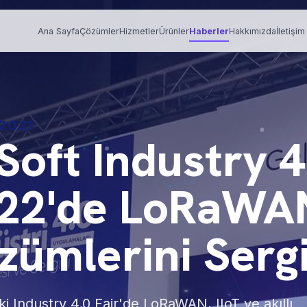
Ana Sayfa
Çözümler
Hizmetler
Ürünler
Haberler
Hakkımızda
İletişim
 2021
oft Industry 4
022'de LoRaWA
zümlerini Sergi
ki Industry 4.0 Fair'de LoRaWAN, IIoT ve akıllı