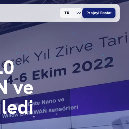
Dil
Projeyi Başlat
.0
N ve
ledi