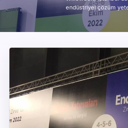
endüstriyel çözüm yete